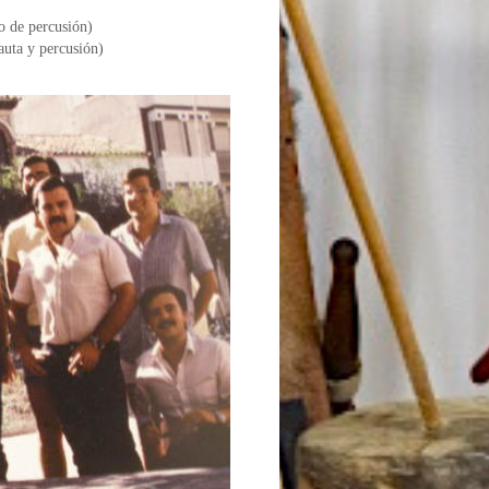
o de percusión)
auta y percusión)