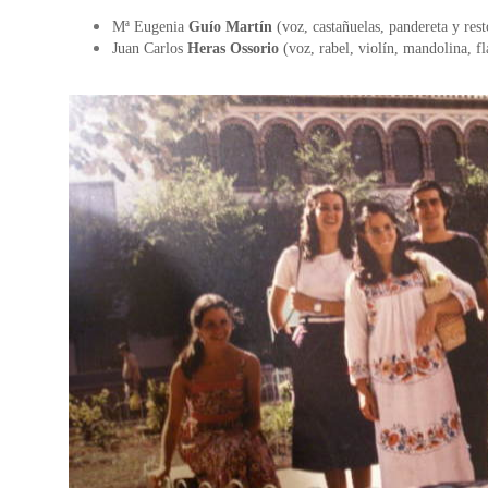
Mª Eugenia
Guío Martín
(voz, castañuelas, pandereta y rest
Juan Carlos
Heras Ossorio
(voz, rabel, violín, mandolina, fl