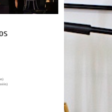
os
ón)
usión)